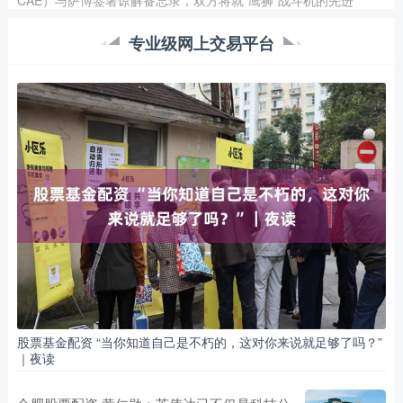
CAE）与萨博签署谅解备忘录，双方将就“鹰狮”战斗机的先进
实盘配资安全吗 穆迪下调美国信用评级后 摩根士丹利策略师建议
专业级网上交易平台
逢低买入美股
联华证券
2026-05-25
摩根士丹利的Michael Wilson表示实盘配资安全吗，穆迪下调信用
评级导致10年期国债收益率升至4.5%关口上方后
荣成市股票配资 氛围感拉满！解锁广州花式过端午→
网上炒股杠杆
2026-07-15
又是一年粽叶飘香时 广州紧扣“我们的节日・端午”主题 依托新时代
文明实践中心（所、站） 同步解锁端午花样玩法 快来看广州
股票配资正规网站 向往M8乾崑首批车主交付时刻，MPV可以乾崑
到什么程度？
网上炒股杠杆
2026-05-26
6月14日，广汽传祺携手央视新闻，开启一场关于中国高端智造的
股票基金配资 “当你知道自己是不朽的，这对你来说就足够了吗？”
直播——《向往“祺”遇记丨M8乾崑全景技术品鉴之旅》，深入广
｜夜读
股票在线配资 “Proud to be Chinese!”南非侨胞相隔万里发来“全运
家书”