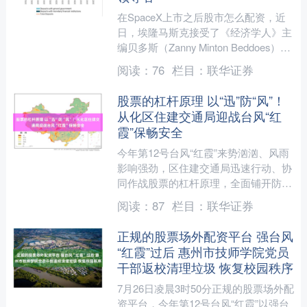
在SpaceX上市之后股市怎么配资，近
日，埃隆马斯克接受了《经济学人》主
编贝多斯（Zanny Minton Beddoes）的
视频访谈，在这场长达约90分钟的对....
阅读：
76
栏目：
联华证券
股票的杠杆原理 以“迅”防“风”！
从化区住建交通局迎战台风“红
霞”保畅安全
今年第12号台风“红霞”来势汹汹、风雨
影响强劲，区住建交通局迅速行动、协
同作战股票的杠杆原理，全面铺开防风
防汛隐患排查、设施加固、应急清障等
阅读：
87
栏目：
联华证券
工作，筑牢防风防汛安....
正规的股票场外配资平台 强台风
“红霞”过后 惠州市技师学院党员
干部返校清理垃圾 恢复校园秩序
7月26日凌晨3时50分正规的股票场外配
资平台，今年第12号台风“红霞”以强台