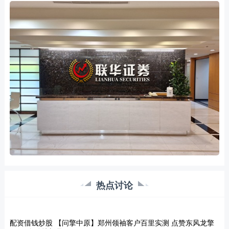
热点讨论
配资借钱炒股 【问擎中原】郑州领袖客户百里实测 点赞东风龙擎