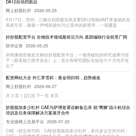
DA12自动挡新品
网上炒股杠杆
2026-05-25
5月17日，郑州。三辆分别搭载东风龙擎DA12智能AMT变速箱的东
风牵引车，随着一声鸣笛驶向70公里外的新密市，一场覆盖
好炒股配资平台 生物技术领域最前沿方向 基因编辑行业前景广阔
联华证券
2026-05-25
药明康德官微发文称好炒股配资平台，一项突破性的研究成果刊登
于《新英格兰医学杂志》上：首次有研究团队在短短六个月内开发
出了
配资网站大全 外汇界雪莉：黄金弱归弱，趋势难改
网上炒股杠杆
2026-06-27
共 3 页 1 [2] [3] 下一页 末页
炒股能加多少杠杆 CAE与萨博签署谅解备忘录 就“鹰狮”战斗机综合
培训及任务保障解决方案展开合作
专业级网上交易平台
2026-07-20
CAE（纽交所代码：CAE炒股能加多少杠杆，多伦多证交所代码：