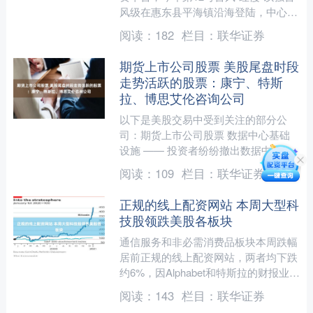
风级在惠东县平海镇沿海登陆，中心附
近最大风力14级。狂风裹挟暴雨肆虐惠
阅读：
182
栏目：
联华证券
州全境，强台....
期货上市公司股票 美股尾盘时段
走势活跃的股票：康宁、特斯
拉、博思艾伦咨询公司
以下是美股交易中受到关注的部分公
司：期货上市公司股票 数据中心基础
设施 —— 投资者纷纷撤出数据中心基
础设施行业相关公司的股票，因市场对
阅读：
109
栏目：
联华证券
超大规模企业在人工智能方....
正规的线上配资网站 本周大型科
技股领跌美股各板块
通信服务和非必需消费品板块本周跌幅
居前正规的线上配资网站，两者均下跌
约6%，因Alphabet和特斯拉的财报业绩
拖累了这两个以大型科技股为主的板
阅读：
143
栏目：
联华证券
块。 非必需消费....