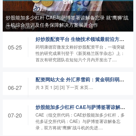
炒股能加多少杠杆 CAE与萨博签署谅解备忘录 就“鹰狮”战
斗机综合培训及任务保障解决方案展开合作
好炒股配资平台 生物技术领域最前沿方向 基因编辑行业前景广阔
05-25
药明康德官微发文称好炒股配资平台，一项突破
性的研究成果刊登于《新英格兰医学杂志》上：
首次有研究团队在短短六个月内开发出了....
配资网站大全 外汇界雪莉：黄金弱归弱，趋势难改
06-27
共 3 页 1 [2] [3] 下一页 末页....
炒股能加多少杠杆 CAE与萨博签署谅解备忘录 就“鹰狮”战斗机综合培训及任务保障解决方案展开合作
07-20
CAE（纽交所代码：CAE炒股能加多少杠杆，多
伦多证交所代码：CAE）与萨博签署谅解备忘
录，双方将就“鹰狮”战斗机的先进....