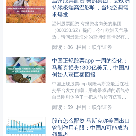
持续极端高温影响，当地空调需
求爆发
温州股票配资 有投资者向美的集团
（000333.SZ）提问，今年欧洲天气暴
热，请问最近海外的空调销售情况有增
长吗？ 7月29日，公司回答表示温州股
阅读：
86
栏目：
联华证券
票配资，受欧洲....
中国正规股票app 一周的变化：
马斯克损失1300亿美元，中国AI
创始人获巨额回报
中国正规股票app 埃隆马斯克最近在社
交平台发文自嘲，用略带戏谑的语气称
自己刚刚体验了一把从“首位万亿富翁”
跌落的快感。 就在短短几天前，受旗
阅读：
59
栏目：
联华证券
下太空探索技术公司....
股市怎么配资 马斯克称美国出口
管制作用有限：中国AI可能成为
领导者