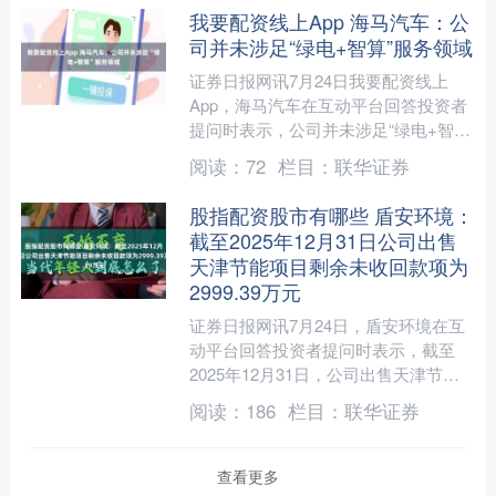
我要配资线上App 海马汽车：公
司并未涉足“绿电+智算”服务领域
证券日报网讯7月24日我要配资线上
App，海马汽车在互动平台回答投资者
提问时表示，公司并未涉足“绿电+智
算”服务领域。 海量资讯、精准解读，
阅读：
72
栏目：
联华证券
尽在新浪财经APP....
股指配资股市有哪些 盾安环境：
截至2025年12月31日公司出售
天津节能项目剩余未收回款项为
2999.39万元
证券日报网讯7月24日，盾安环境在互
动平台回答投资者提问时表示，截至
2025年12月31日，公司出售天津节能
项目剩余未收回款项为2999.39万元股
阅读：
186
栏目：
联华证券
指配资股市有....
查看更多