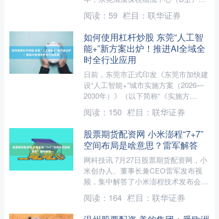
线进出口货值达188亿元，同比增长
阅读：
59
栏目：
联华证券
30%，位居全国同类型....
如何使用杠杆炒股 东莞“人工智
能+”新方案出炉！推进AI全域全
时全行业应用
日前，东莞市正式印发《东莞市加快建
设“人工智能+”城市实施方案（2026—
2030年）》（以下简称“《实施方
案》”），同步配套系列保障政策，构
阅读：
150
栏目：
联华证券
建算力、数据、模型....
股票期货配资网 小米澎程“7+7”
空间布局是啥意思？雷军解答
网科技讯 7月27日股票期货配资网，小
米创办人、董事长兼CEO雷军发布视
频，集中解答了小米澎程技术发布会的
三大问题：这次技术发布，和产品发布
阅读：
164
栏目：
联华证券
会有啥不同？SUV做....
温州股票配资 美的集团：受欧洲